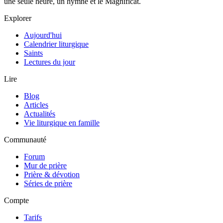
une seule heure, un hymne et le Magnificat.
Explorer
Aujourd'hui
Calendrier liturgique
Saints
Lectures du jour
Lire
Blog
Articles
Actualités
Vie liturgique en famille
Communauté
Forum
Mur de prière
Prière & dévotion
Séries de prière
Compte
Tarifs