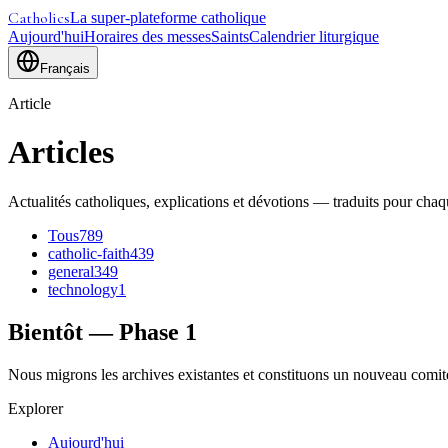
Catholics
La super-plateforme catholique
Aujourd'hui
Horaires des messes
Saints
Calendrier liturgique
Français
Article
Articles
Actualités catholiques, explications et dévotions — traduits pour chaq
Tous
789
catholic-faith
439
general
349
technology
1
Bientôt — Phase 1
Nous migrons les archives existantes et constituons un nouveau comité é
Explorer
Aujourd'hui