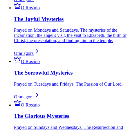
O Rosário
The Joyful Mysteries
Prayed on Mondays and Saturdays. The mysteries of the
Incarnation: the angel's visit, the visit to Elizabeth, the birth of
Christ, the presentation, and finding him in the temple.
Orar agora
O Rosário
The Sorrowful Mysteries
Prayed on Tuesdays and Fridays. The Passion of Our Lord.
Orar agora
O Rosário
The Glorious Mysteries
Prayed on Sundays and Wednesdays. The Resurrection and