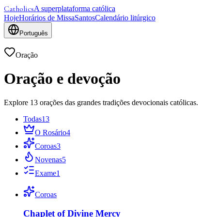
Catholics
A superplataforma católica
Hoje
Horários de Missa
Santos
Calendário litúrgico
Português
Oração
Oração e devoção
Explore 13 orações das grandes tradições devocionais católicas.
Todas
13
O Rosário
4
Coroas
3
Novenas
5
Exame
1
Coroas
Chaplet of Divine Mercy