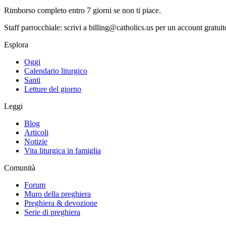
Rimborso completo entro 7 giorni se non ti piace.
Staff parrocchiale: scrivi a billing@catholics.us per un account gratuit
Esplora
Oggi
Calendario liturgico
Santi
Letture del giorno
Leggi
Blog
Articoli
Notizie
Vita liturgica in famiglia
Comunità
Forum
Muro della preghiera
Preghiera & devozione
Serie di preghiera