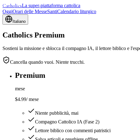
Catholics
La super-piattaforma cattolica
Oggi
Orari delle Messe
Santi
Calendario liturgico
Italiano
Catholics Premium
Sostieni la missione e sblocca il compagno IA, il lettore biblico e l'es
Cancella quando vuoi. Niente trucchi.
Premium
mese
$4.99
/
mese
Niente pubblicità, mai
Compagno Cattolico IA (Fase 2)
Lettore biblico con commenti patristici
Salva articoli e preghiere offline