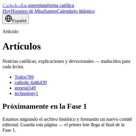
Catholics
La superplataforma católica
Hoy
Horarios de Misa
Santos
Calendario litúrgico
Español
Artículo
Artículos
Noticias católicas, explicaciones y devocionales — traducidos para
cada lector.
Todos
789
catholic-faith
439
general
349
technology
1
Próximamente en la Fase 1
Estamos migrando el archivo histórico y formando un nuevo comité
editorial. Guarda esta página — el primer lote llega al final de la
Fase 1.